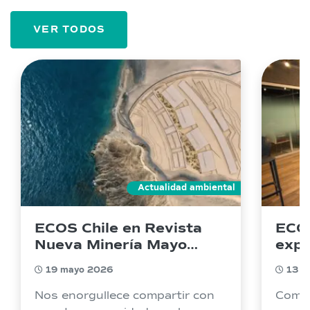
VER TODOS
Actualidad ambiental
ECOS Chile en Revista
ECOS
Nueva Minería Mayo
expa
2026
con 
19 mayo 2026
13 ju
per
Nos enorgullece compartir con
Como 