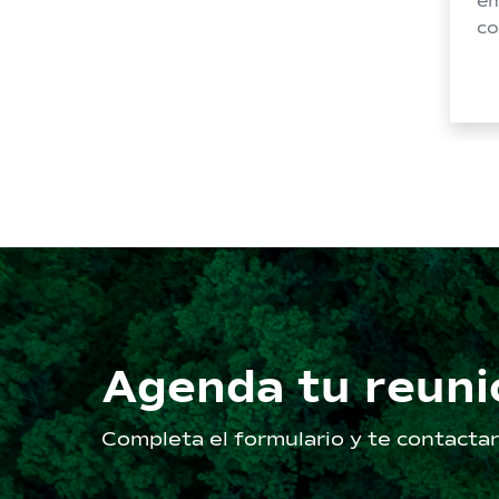
em
co
ob
ca
co
am
la
to
ta
Agenda tu reuni
Completa el formulario y te contact