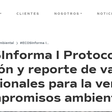
CLIENTES
NOSOTROS
NOTIC
mbiental
#ECOSInforma I
Protocolo para la
nforma I Protoco
conexión y reporte de
variables operacionales
para la verificación de
ón y reporte de v
compromisos
ambientales
onales para la ve
promisos ambien