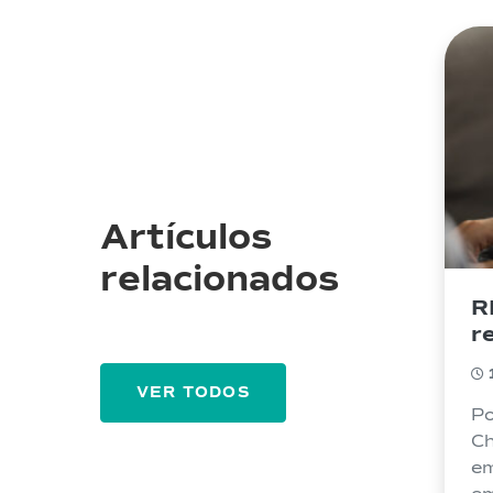
Artículos
relacionados
R
r
l
e
VER TODOS
Po
Ch
em