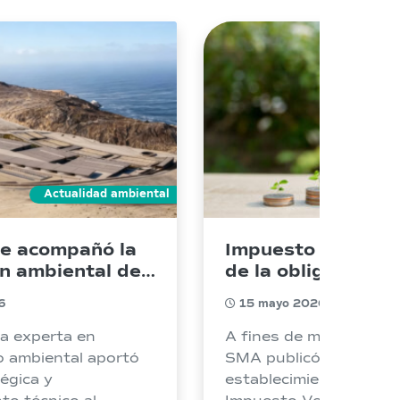
Actualidad ambiental
e acompañó la
Impuesto Verde en
n ambiental de
de la obligación tr
ítimas, la
a la gestión estra
6
15 mayo 2026
salinizadora
de emisiones
e de Chile
a experta en
A fines de marzo de 20
o ambiental aportó
SMA publicó el listado
tégica y
establecimientos afect