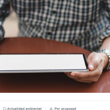
Actualidad ambiental
Por
gruposgd