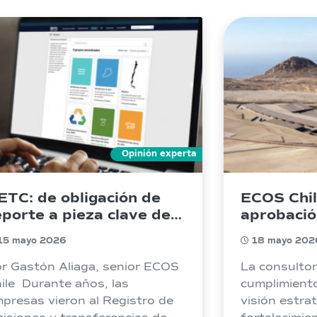
Opinión experta
ETC: de obligación de
ECOS Chil
eporte a pieza clave de
aprobació
a gestión ambiental
Aguas Mar
15 mayo 2026
18 mayo 202
mpresarial
planta de
más grand
r Gastón Aliaga, senior ECOS
La consultor
ile Durante años, las
cumplimient
presas vieron al Registro de
visión estra