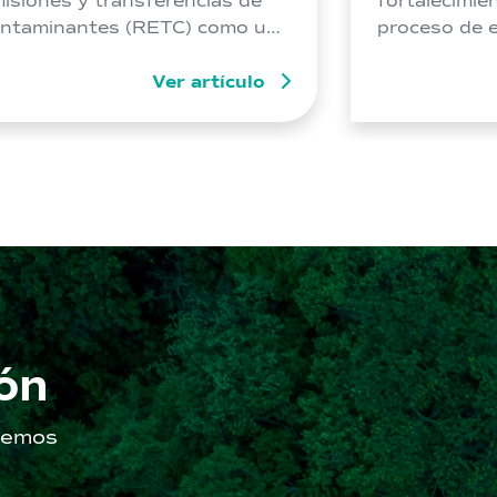
isiones y transferencias de
fortalecimie
ntaminantes (RETC) como una
proceso de e
ligación de reporte. Hoy eso
del proyecto
mbió. El RETC se consolidó
Ver artículo
CRAMSA en l
mo un sistema de información
Antofagasta
biental que no solo facilita a
de US$5.000
 autoridad ambiental para la
capacidad d
ma de definiciones, sino que
m³/día. La a
mbién habilita […]
del proyect
iniciativa im
CRAMSA en l
ón
aremos