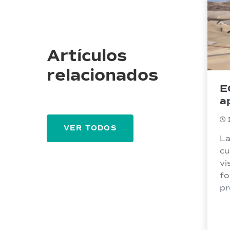
Artículos
relacionados
E
a
A
p
VER TODOS
m
La
cu
vi
fo
pr
de
CR
An