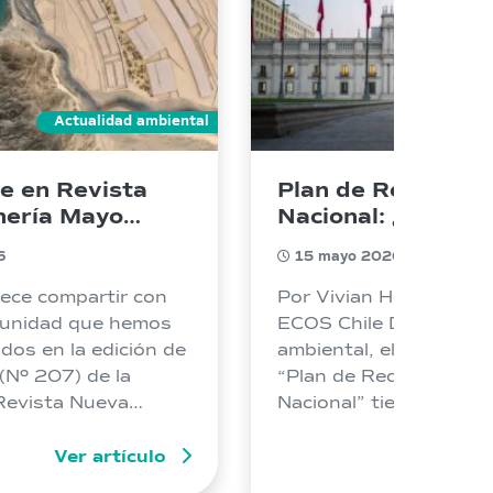
Actualidad ambiental
e en Revista
Plan de Reconstru
nería Mayo
Nacional: ¿Qué ca
para los proyecto
6
15 mayo 2026
inversión en mate
ambiental?
ece compartir con
Por Vivian Hernández, 
unidad que hemos
ECOS Chile Desde el á
dos en la edición de
ambiental, el proyecto 
Nº 207) de la
“Plan de Reconstrucci
 Revista Nueva
Nacional” tiene un clar
ergía.
fomentar la inversión. 
Ver artículo
propone medidas que a
Ver 
otorgan mayor certeza 