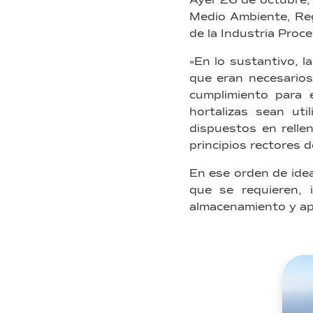
Ayer 26 de octubre, s
Medio Ambiente, Reg
de la Industria Proc
«En lo sustantivo, la
que eran necesarios 
cumplimiento para 
hortalizas sean ut
dispuestos en relle
principios rectores d
En ese orden de idea
que se requieren, 
almacenamiento y apl