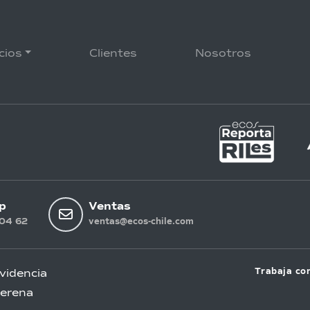
cios
Clientes
Nosotros
p
Ventas
04 62
ventas@ecos-chile.com
Trabaja co
videncia
Serena