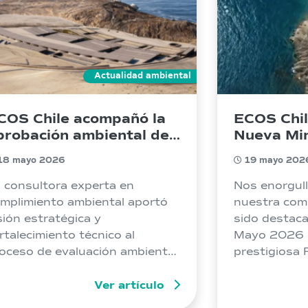
Actualidad ambiental
COS Chile acompañó la
ECOS Chil
probación ambiental de
Nueva Mi
guas Marítimas, la
2026
18 mayo 2026
19 mayo 202
lanta desalinizadora
ás grande de Chile
 consultora experta en
Nos enorgull
mplimiento ambiental aportó
nuestra com
sión estratégica y
sido destaca
rtalecimiento técnico al
Mayo 2026 (
oceso de evaluación ambiental
prestigiosa
l proyecto impulsado por
Minería y En
AMSA en la Región de
Ver artículo
tofagasta, con una inversión