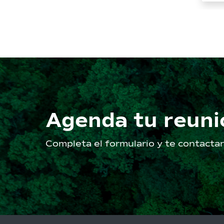
de
ca
m³
de
in
CR
Agenda tu reuni
Completa el formulario y te contact