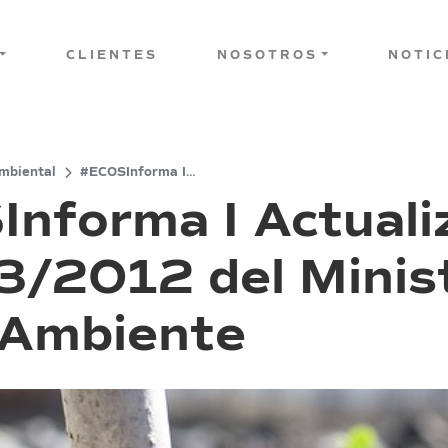
CLIENTES
NOSOTROS
NOTIC
mbiental
#ECOSInforma I
Actualización del DS Nº
nforma I Actualiz
3/2012 del Ministerio del
Medio Ambiente
3/2012 del Minist
 Ambiente