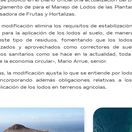
e publicó en el Diario Oficial una actualización del 
lamento de para el Manejo de Lodos de las Planta
esadora de Frutas y Hortalizas.
 modificación elimina los requisitos de estabilizació
para la aplicación de los lodos al suelo, de manera
este tipo de residuos, fomentando que los lodos
ilizados y aprovechados como correctores de su
nos sanitarios como se hace en la actualidad, tod
e la economía circular», Mario Arrue, senior.
s, la modificación ajusta lo que se entiende por lod
incorporando además obligaciones relativas a los
icación de los lodos en terrenos agrícolas.