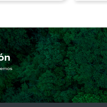
 US$5.000 millones y una
pacidad de hasta 700.000
/día. La aprobación ambiental
l proyecto Aguas Marítimas —
iciativa impulsada por
AMSA en la Región de […]
ón
aremos