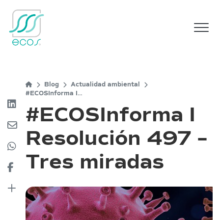
M
Blog
Actualidad ambiental
#ECOSInforma I
Resolución 497 – Tres
#ECOSInforma I
miradas
Resolución 497 –
Tres miradas