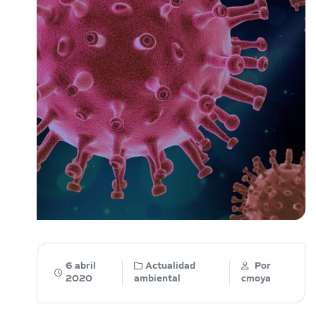
6 abril
Actualidad
Por
2020
ambiental
cmoya