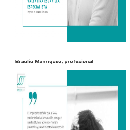
Braulio Manríquez, p
rofesional