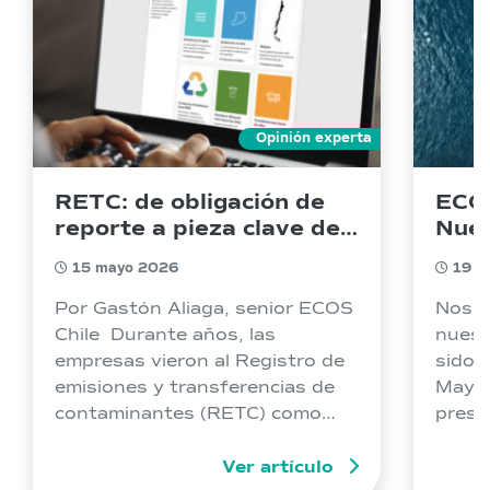
Opinión experta
RETC: de obligación de
ECOS
reporte a pieza clave de
Nuev
la gestión ambiental
202
15 mayo 2026
19 m
empresarial
Por Gastón Aliaga, senior ECOS
Nos e
Chile Durante años, las
nuest
empresas vieron al Registro de
sido 
emisiones y transferencias de
Mayo 
contaminantes (RETC) como
prest
una obligación de reporte. Hoy
Miner
eso cambió. El RETC se
Ver artículo