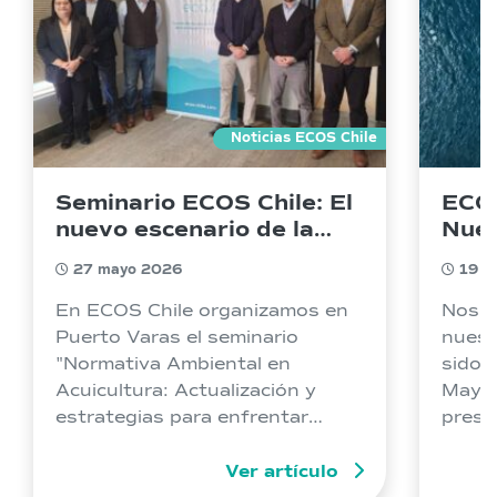
Noticias ECOS Chile
Seminario ECOS Chile: El
ECOS
nuevo escenario de la
Nuev
fiscalización ambiental en
202
27 mayo 2026
19 m
la salmonicultura
En ECOS Chile organizamos en
Nos e
Puerto Varas el seminario
nuest
"Normativa Ambiental en
sido 
Acuicultura: Actualización y
Mayo 
estrategias para enfrentar
prest
procesos de fiscalización"
Miner
Ver artículo