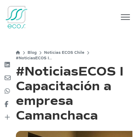
M
Blog
Noticias ECOS Chile
#NoticiasECOS I
Capacitación a empresa
#NoticiasECOS I
Camanchaca
Capacitación a
empresa
Camanchaca