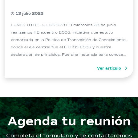
13 julio 2023
LUNES 10 DE JULIO 2023 I El miércoles 28 de junio
realizamos II Encuentro ECOS, iniciativa que estuvo
enmarcada en la Política de Transmisión de Conocimiento,
donde el eje central fue el ETHOS ECOS y nuestra
declaración de principios. Fue una instancia para conocer
con mayor profundidad lo que significa el ETHOS y sus
Ver artículo
alcances […]
Agenda tu reunión
Completa el formulario y te contactaremos