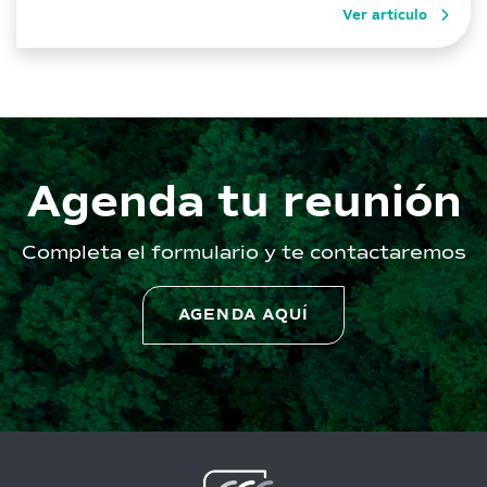
Ver artículo
Biodiversity: The Dasgupta Review”
https://lnkd.in/dgDx9D7 ☑“Conservation planning for
people and nature in a Chilean biodiversity […]
Agenda tu reunión
Completa el formulario y te contactaremos
AGENDA AQUÍ