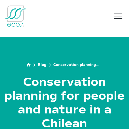
M
Blog
Conservation planning
for people and nature in
a Chilean biodiversity
Conservation
hotspot
planning for people
and nature in a
Chilean