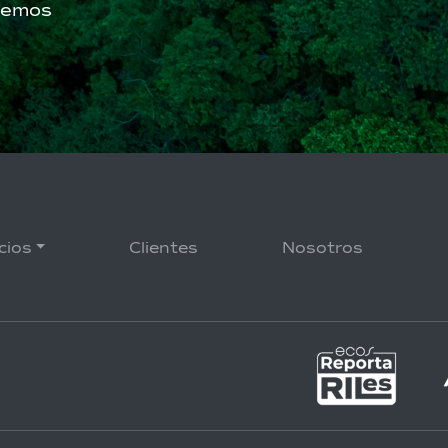
aremos
cios
Clientes
Nosotros