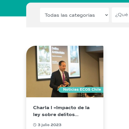
Noticias ECOS Chile
Charla I «Impacto de la
ley sobre delitos
económicos y
3 julio 2023
ambientales en el