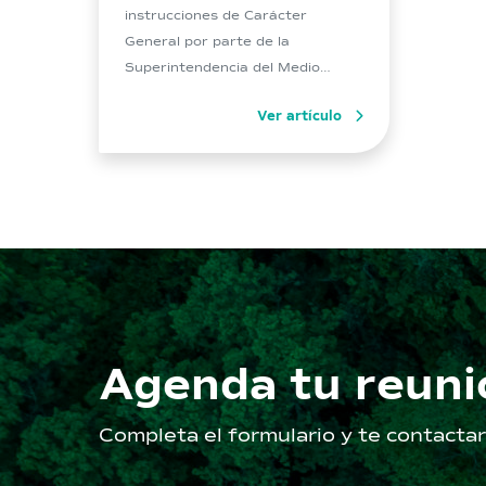
instrucciones de Carácter
General por parte de la
Superintendencia del Medio
Ambiente que tienen por objetivo
Ver artículo
avanzar en la operatividad de la
estrategia de fiscalización en
materia de identificación,
monitoreo y seguimiento de
variables ambientales mediante
sistemas remotos. El senior Ivan
Honorato Vidal considera que […]
Agenda tu reuni
Completa el formulario y te contact