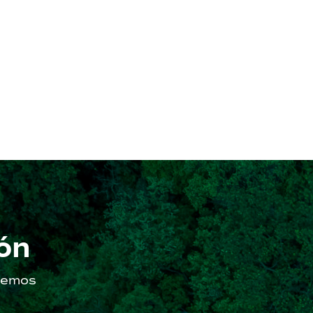
ón
aremos