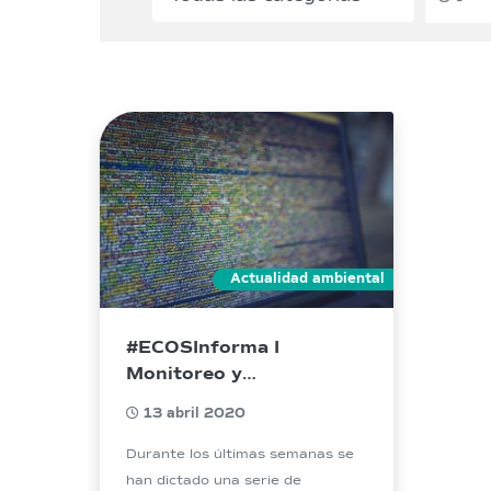
Actualidad ambiental
#ECOSInforma I
Monitoreo y
Seguimiento ambiental
13 abril 2020
Remoto – Nuevo enfoque
de la fiscalización
Durante los últimas semanas se
han dictado una serie de