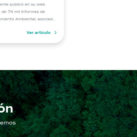
nte publicó en su web
 de 74 mil Informes de
miento Ambiental, asociado
yectos y actividades que
Ver artículo
an con Resolución de
icación Ambiental en el país.
ás preparado?
ón
aremos