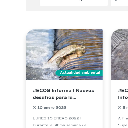
Actualidad ambiental
#ECOS Informa I Nuevos
#EC
desafíos para la
Inf
industria del salmón, en
Amb
10 enero 2022
5 
materia de
cumplimiento, tecnología
LUNES 10 ENERO 2022 I
A fin
y gobernanza de
Durante la última semana del
Super