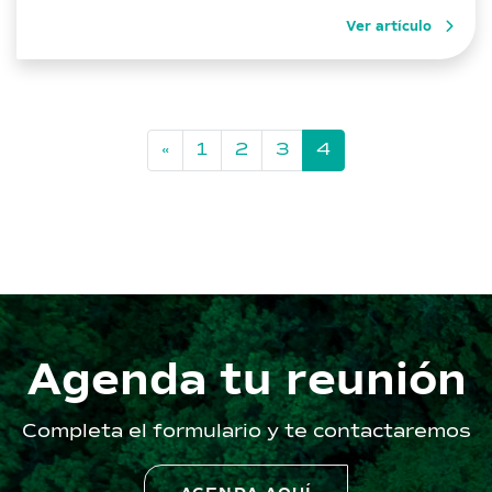
Universidad Católica de Temuco. Ambos profesionales,
Ver artículo
fueron parte de la sección Políticas Públicas Territoriales
y Ambientales, con […]
«
1
2
3
4
Agenda tu reunión
Completa el formulario y te contactaremos