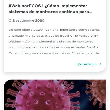
#WebinarECOS I ¿Cómo implementar
sistemas de monitoreo continuo para
centros salmoneros con estándar SMA?
2 septiembre 2020
05 septiembre 2020 I Con una importante convocatoria,
el pasado miércoles 2, el equipo ECOS Chile realizó el 8º
Webinar «¿Cómo implementar sistemas de monitoreo
continuo para centros salmoneros con estándar SMA? –
Evite multas y sanciones ambientales». En esta instancia
expusieron los senior Mario Arrué Canales (Ingeniero
Ver artículo
ambiental de la Universidad de Valparaíso y abogado de
[…]